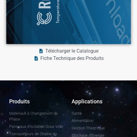
Télécharger le Catalogue
Fiche Technique des Produits
Produits
Applications
Matériaux à Changement de
Santé
Phase
Alimentation
Panneaux d'Isolation Sous Vide
Gestion Thermique
Transporteurs de Chaîne du
Stockage d'Énergie