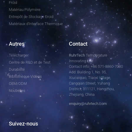
Froid
Matériau Polymère
Entrepôt de Stockage Froid
Matériaux d'Interface Thermique
Autres
Contact
Télécharger
RuhrTech
Temperature
Innovating Life
Centre de R&D et de Test
Contact info: +86 571-8860-7030
Durabilité
Add: Building 1, No. 35,
Bibliothèque Vidéos
Xiucaiqiao, Tiaoxi Village,
Cangqian Street, Yuhang
OEM/ODM
District, 311121, Hangzhou,
Nouvelles
Zhejiang, China
enquiry@ruhrtech.com
Suivez-nous