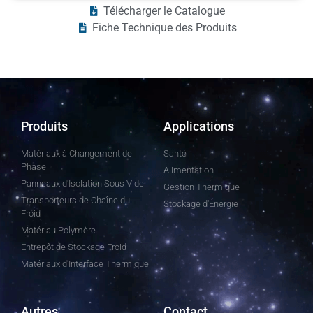
Télécharger le Catalogue
Fiche Technique des Produits
Produits
Applications
Matériaux à Changement de
Santé
Phase
Alimentation
Panneaux d'Isolation Sous Vide
Gestion Thermique
Transporteurs de Chaîne du
Stockage d'Énergie
Froid
Matériau Polymère
Entrepôt de Stockage Froid
Matériaux d'Interface Thermique
Autres
Contact