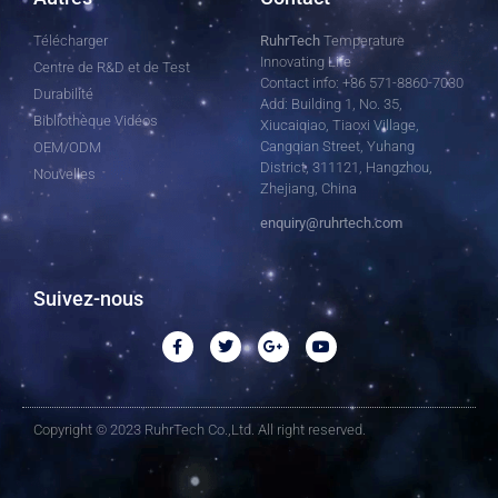
Télécharger
RuhrTech
Temperature
Innovating Life
Centre de R&D et de Test
Contact info: +86 571-8860-7030
Durabilité
Add: Building 1, No. 35,
Bibliothèque Vidéos
Xiucaiqiao, Tiaoxi Village,
Cangqian Street, Yuhang
OEM/ODM
District, 311121, Hangzhou,
Nouvelles
Zhejiang, China
enquiry@ruhrtech.com
Suivez-nous
Copyright © 2023 RuhrTech Co.,Ltd. All right reserved.